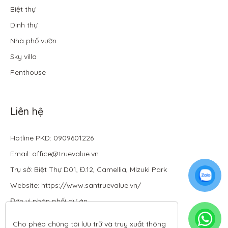
Biệt thự
Dinh thự
Nhà phố vườn
Sky villa
Penthouse
Liên hệ
Hotline PKD: 0909601226
Email: office@truevalue.vn
Trụ sở: Biệt Thự D01, Đ.12, Camellia, Mizuki Park
Website: https://www.santruevalue.vn/
Đơn vị phân phối dự án
Cho phép chúng tôi lưu trữ và truy xuất thông 