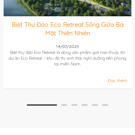
g Giữa Ba
Eco Retreat Sống An Nhiên, Đ
Vững
11/07/2025
i hạn thuộc lõi
Eco Retreat ra đời như một lời giải đáp trọn vẹ
dưỡng tiên phong
thị sinh thái chuẩn “retreat” đầu tiên tại Việt
thể sống
Đọc thêm