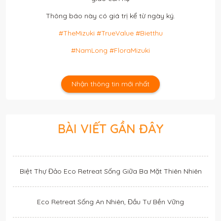
Thông báo này có giá trị kể từ ngày ký.
#TheMizuki
#TrueValue
#Bietthu
#NamLong #FloraMizuki
Nhận thông tin mới nhất
BÀI VIẾT GẦN ĐÂY
Biệt Thự Đảo Eco Retreat Sống Giữa Ba Mặt Thiên Nhiên
Eco Retreat Sống An Nhiên, Đầu Tư Bền Vững