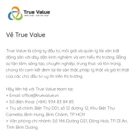
Về True Value
True Value là công ty đầu tư, môi giới và quản lý tài sản bất 
động sản với dày dặn kinh nghiệm và am hiểu thị trường. Bằng 
sự tận tâm, sáng tạo, chuyên nghiệp, trung thực và tôn trọng, 
chúng tôi cam kết đem lại tài sản thật, pháp lý thật và giá trị thật 
của các chủ đầu tư uy tín trên thị trường.

Hãy liên hệ với True Value team tại:

+ Email: office@truevalue.vn

+ Số điện thoại: (+84) 934 83 84 85

+ Trụ sở chính: Biệt Thự D01, số 12 đường 12, Khu Biệt Thự 
Camellia, Bình Hưng, Bình Chánh, TP HCM

+ Văn phòng chi nhánh: Số 146 Đường GS1, Đông Hoà, TP. Dĩ An, 
Tỉnh Bình Dương 
