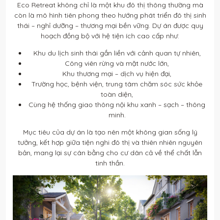
Eco Retreat không chỉ là một khu đô thị thông thường mà
còn là mô hình tiên phong theo hướng phát triển đô thị sinh
thái – nghỉ dưỡng – thương mại bền vững. Dự án được quy
hoạch đồng bộ với hệ tiện ích cao cấp như:
Khu du lịch sinh thái gắn liền với cảnh quan tự nhiên,
Công viên rừng và mặt nước lớn,
Khu thương mại – dịch vụ hiện đại,
Trường học, bệnh viện, trung tâm chăm sóc sức khỏe
toàn diện,
Cùng hệ thống giao thông nội khu xanh – sạch – thông
minh.
Mục tiêu của dự án là tạo nên một không gian sống lý
tưởng, kết hợp giữa tiện nghi đô thị và thiên nhiên nguyên
bản, mang lại sự cân bằng cho cư dân cả về thể chất lẫn
tinh thần.