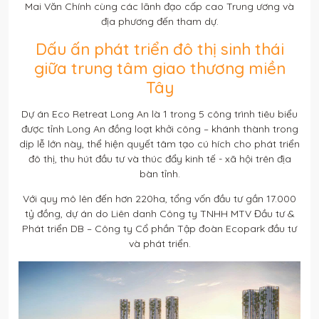
Mai Văn Chính cùng các lãnh đạo cấp cao Trung ương và
địa phương đến tham dự.
Dấu ấn phát triển đô thị sinh thái
giữa trung tâm giao thương miền
Tây
Dự án Eco Retreat Long An là 1 trong 5 công trình tiêu biểu
được tỉnh Long An đồng loạt khởi công – khánh thành trong
dịp lễ lớn này, thể hiện quyết tâm tạo cú hích cho phát triển
đô thị, thu hút đầu tư và thúc đẩy kinh tế - xã hội trên địa
bàn tỉnh.
Với quy mô lên đến hơn 220ha, tổng vốn đầu tư gần 17.000
tỷ đồng, dự án do Liên danh Công ty TNHH MTV Đầu tư &
Phát triển DB – Công ty Cổ phần Tập đoàn Ecopark đầu tư
và phát triển.