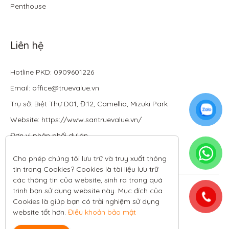
Penthouse
Liên hệ
Hotline PKD: 0909601226
Email: office@truevalue.vn
Trụ sở: Biệt Thự D01, Đ.12, Camellia, Mizuki Park
Website: https://www.santruevalue.vn/
Đơn vị phân phối dự án
Cho phép chúng tôi lưu trữ và truy xuất thông 
tin trong Cookies? Cookies là tài liệu lưu trữ 
các thông tin của website, sinh ra trong quá 
Theo dõi tôi trên:
trình bạn sử dụng website này. Mục đích của 
Cookies là giúp bạn có trải nghiệm sử dụng 
All rights reserved.
website tốt hơn. 
Điều khoản bảo mật