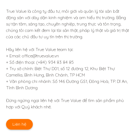
True Value là công ty đầu tư, môi giới và quản lý tài sản bất 
động sản với dày dặn kinh nghiệm và am hiểu thị trường. Bằng 
sự tận tâm, sáng tạo, chuyên nghiệp, trung thực và tôn trọng, 
chúng tôi cam kết đem lại tài sản thật, pháp lý thật và giá trị thật 
của các chủ đầu tư uy tín trên thị trường.

Hãy liên hệ với True Value team tại:

+ Email: office@truevalue.vn

+ Số điện thoại: (+84) 934 83 84 85

+ Trụ sở chính: Biệt Thự D01, số 12 đường 12, Khu Biệt Thự 
Camellia, Bình Hưng, Bình Chánh, TP HCM

+ Văn phòng chi nhánh: Số 146 Đường GS1, Đông Hoà, TP. Dĩ An, 
Tỉnh Bình Dương 

Đừng ngừng ngại liên hệ với True Value để tìm sản phẩm phù 
hợp với Quý khách nhé.
Liên hệ