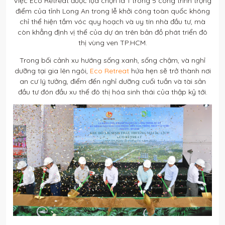
Việc Eco Retreat được lựa chọn là 1 trong 5 công trình trọng
điểm của tỉnh Long An trong lễ khởi công toàn quốc không
chỉ thể hiện tầm vóc quy hoạch và uy tín nhà đầu tư, mà
còn khẳng định vị thế của dự án trên bản đồ phát triển đô
thị vùng ven TP.HCM.
Trong bối cảnh xu hướng sống xanh, sống chậm, và nghỉ
dưỡng tại gia lên ngôi,
Eco Retreat
hứa hẹn sẽ trở thành nơi
an cư lý tưởng, điểm đến nghỉ dưỡng cuối tuần và tài sản
đầu tư đón đầu xu thế đô thị hóa sinh thái của thập kỷ tới.