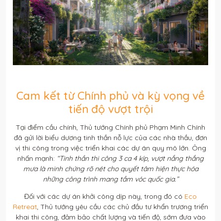
Cam kết từ Chính phủ và kỳ vọng về
tiến độ vượt trội
Tại điểm cầu chính, Thủ tướng Chính phủ Phạm Minh Chính
đã gửi lời biểu dương tinh thần nỗ lực của các nhà thầu, đơn
vị thi công trong việc triển khai các dự án quy mô lớn. Ông
nhấn mạnh:
“Tinh thần thi công 3 ca 4 kíp, vượt nắng thắng
mưa là minh chứng rõ nét cho quyết tâm hiện thực hóa
những công trình mang tầm vóc quốc gia.”
Đối với các dự án khởi công dịp này, trong đó có
Eco
Retreat
, Thủ tướng yêu cầu các chủ đầu tư khẩn trương triển
khai thi công, đảm bảo chất lượng và tiến độ, sớm đưa vào