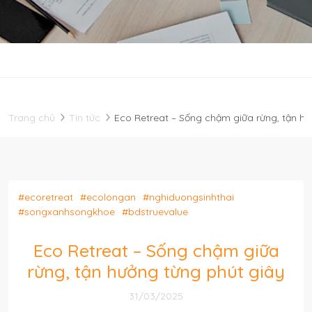
Trang chủ
Tin tức
Eco Retreat – Sống chậm giữa rừng, tận hư
#ecoretreat
#ecolongan
#nghiduongsinhthai
#songxanhsongkhoe
#bdstruevalue
Eco Retreat – Sống chậm giữa
rừng, tận hưởng từng phút giây
31/03/2025