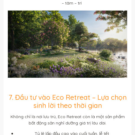
– tâm – trí
7. Đầu tư vào Eco Retreat – Lựa chọn
sinh lời theo thời gian
Không chỉ là nơi lưu trú, Eco Retreat còn là một sản phẩm
bất động sản nghỉ dưỡng giá trị lâu dài.
Tỷ lệ lấp đầy cao vào cuối tuần, lễ tết