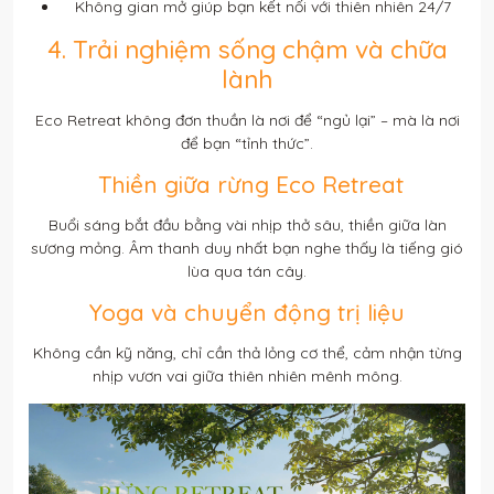
Không gian mở giúp bạn kết nối với thiên nhiên 24/7
4. Trải nghiệm sống chậm và chữa
lành
Eco Retreat không đơn thuần là nơi để “ngủ lại” – mà là nơi
để bạn “tỉnh thức”.
Thiền giữa rừng Eco Retreat
Buổi sáng bắt đầu bằng vài nhịp thở sâu, thiền giữa làn
sương mỏng. Âm thanh duy nhất bạn nghe thấy là tiếng gió
lùa qua tán cây.
Yoga và chuyển động trị liệu
Không cần kỹ năng, chỉ cần thả lỏng cơ thể, cảm nhận từng
nhịp vươn vai giữa thiên nhiên mênh mông.