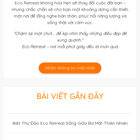
Eco Retreat không hứa hẹn sẽ thay đổi cuộc đời bạn –
nhưng chắc chắn sẽ cho bạn một khoảng dừng cần thiết,
một nơi để lắng nghe bản thân, phục hồi năng lượng và
sống thật với cảm xúc.
"Chậm lại một chút... để kịp nhìn thấy những điều đẹp đẽ
xung quanh."
Eco Retreat – nơi mỗi phút giây đều là món quà.
Nhận thông tin mới nhất
BÀI VIẾT GẦN ĐÂY
Biệt Thự Đảo Eco Retreat Sống Giữa Ba Mặt Thiên Nhiên