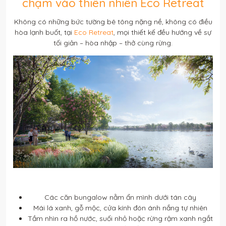
chạm vào thiên nhiên Eco Retreat
Không có những bức tường bê tông nặng nề, không có điều
hòa lạnh buốt, tại
Eco Retreat
, mọi thiết kế đều hướng về sự
tối giản – hòa nhập – thở cùng rừng.
Các căn bungalow nằm ẩn mình dưới tán cây
Mái lá xanh, gỗ mộc, cửa kính đón ánh nắng tự nhiên
Tầm nhìn ra hồ nước, suối nhỏ hoặc rừng rậm xanh ngắt