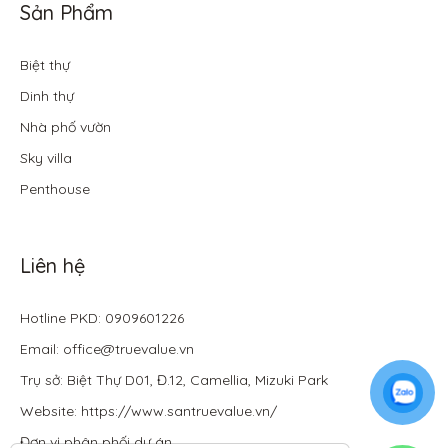
Sản Phẩm
Biệt thự
Dinh thự
Nhà phố vườn
Sky villa
Penthouse
Liên hệ
Hotline PKD: 0909601226
Email: office@truevalue.vn
Trụ sở: Biệt Thự D01, Đ.12, Camellia, Mizuki Park
Website: https://www.santruevalue.vn/
Đơn vị phân phối dự án