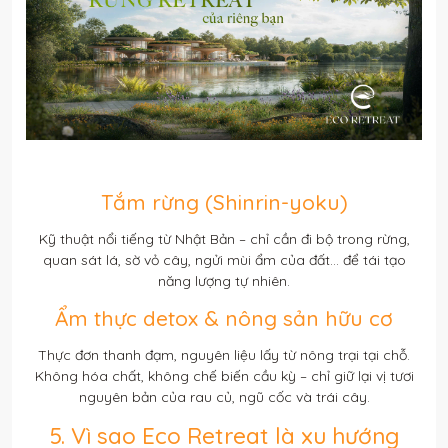
Tắm rừng (Shinrin-yoku)
Kỹ thuật nổi tiếng từ Nhật Bản – chỉ cần đi bộ trong rừng,
quan sát lá, sờ vỏ cây, ngửi mùi ẩm của đất... để tái tạo
năng lượng tự nhiên.
Ẩm thực detox & nông sản hữu cơ
Thực đơn thanh đạm, nguyên liệu lấy từ nông trại tại chỗ.
Không hóa chất, không chế biến cầu kỳ – chỉ giữ lại vị tươi
nguyên bản của rau củ, ngũ cốc và trái cây.
5. Vì sao Eco Retreat là xu hướng