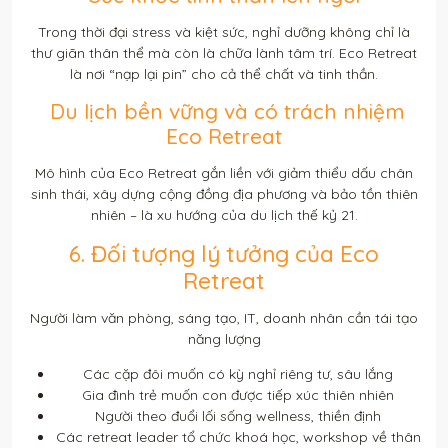
Trong thời đại stress và kiệt sức, nghỉ dưỡng không chỉ là
thư giãn thân thể mà còn là chữa lành tâm trí. Eco Retreat
là nơi “nạp lại pin” cho cả thể chất và tinh thần.
Du lịch bền vững và có trách nhiệm
Eco Retreat
Mô hình của Eco Retreat gắn liền với giảm thiểu dấu chân
sinh thái, xây dựng cộng đồng địa phương và bảo tồn thiên
nhiên – là xu hướng của du lịch thế kỷ 21.
6. Đối tượng lý tưởng của Eco
Retreat
Người làm văn phòng, sáng tạo, IT, doanh nhân cần tái tạo
năng lượng
Các cặp đôi muốn có kỳ nghỉ riêng tư, sâu lắng
Gia đình trẻ muốn con được tiếp xúc thiên nhiên
Người theo đuổi lối sống wellness, thiền định
Các retreat leader tổ chức khoá học, workshop về thân