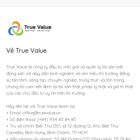
Về True Value
True Value là công ty đầu tư, môi giới và quản lý tài sản bất 
động sản với dày dặn kinh nghiệm và am hiểu thị trường. Bằng 
sự tận tâm, sáng tạo, chuyên nghiệp, trung thực và tôn trọng, 
chúng tôi cam kết đem lại tài sản thật, pháp lý thật và giá trị thật 
của các chủ đầu tư uy tín trên thị trường.

Hãy liên hệ với True Value team tại:

+ Email: office@truevalue.vn

+ Số điện thoại: (+84) 934 83 84 85

+ Trụ sở chính: Biệt Thự D01, số 12 đường 12, Khu Biệt Thự 
Camellia, Bình Hưng, Bình Chánh, TP HCM

+ Văn phòng chi nhánh: Số 146 Đường GS1, Đông Hoà, TP. Dĩ An, 