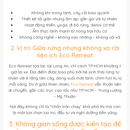
Không khí trong lành, cây cối bao quanh
Thiết kế tối giản nhưng ấm áp, gần gũi với tự nhiên
Hoạt động thiền, yoga, đi bộ rừng, detox cơ thể
Ẩm thực lành mạnh từ nông trại hữu cơ
Không công nghệ – không xao nhãng – không vội vã
2. Vị trí: Giữa rừng nhưng không xa rời
tiện ích Eco Retreat
Eco Retreat tọa lạc tại Long An, chỉ cách TP.HCM khoảng 1
giờ lái xe. Địa điểm được bao phủ bởi hệ sinh thái rừng tự
nhiên với 8 tầng tán cây, dòng suối mát lành, chim hót líu lo
mỗi sáng. Dù ở giữa thiên nhiên,
Eco Retreat
vẫn thuận tiện
di chuyển, gần các trục cao tốc như TP.HCM – Trung Lương
– Mỹ Thuận.
Nơi đây không chỉ là “chốn trốn chạy” khỏi phố thị mà còn
là một lựa chọn lưu trú, đầu tư và nghỉ dưỡng bền vững.
3. Không gian sống được kiến tạo để