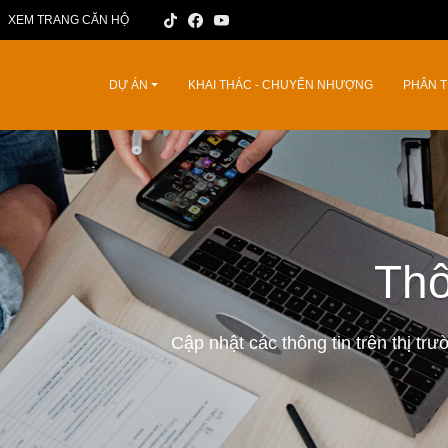
XEM TRANG CĂN HỘ
DỰ ÁN
KHAI THÁC - CHUYỂN NHƯỢNG
PHÂN T
Thô
Cập nhật các thông tin trên thị tr