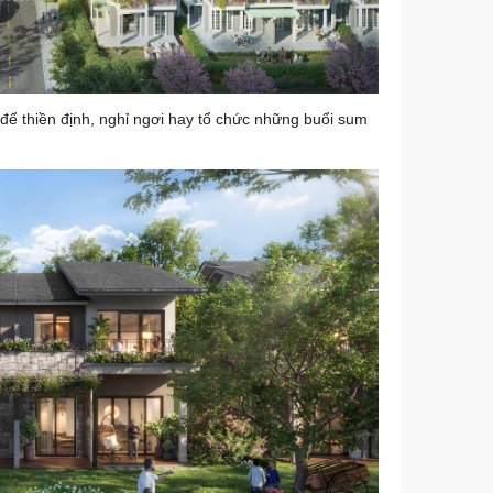
 để thiền định, nghỉ ngơi hay tổ chức những buổi sum