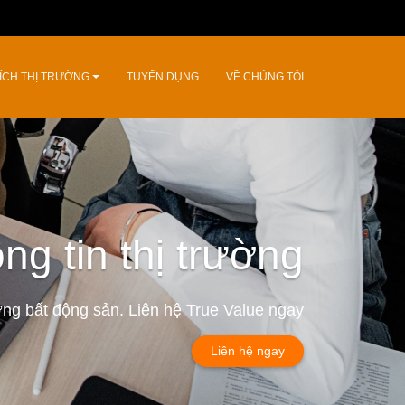
ÍCH THỊ TRƯỜNG
TUYỂN DỤNG
VỀ CHÚNG TÔI
ng tin thị trường
ường bất động sản. Liên hệ True Value ngay
Liên hệ ngay