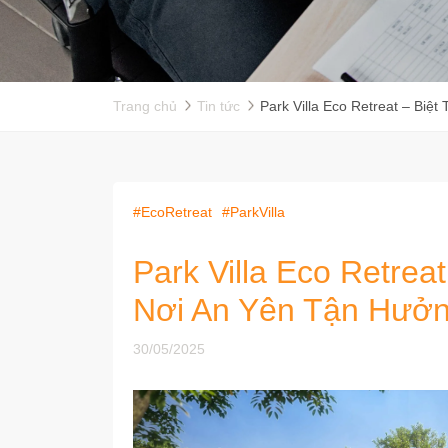
Trang chủ
Tin tức
Park Villa Eco Retreat – Bi
#EcoRetreat
#ParkVilla
Park Villa Eco Retrea
Nơi An Yên Tận Hưở
30/05/2025