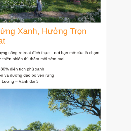
 Rừng Xanh, Hưởng Trọn
at
tượng sống retreat đích thực – nơi bạn mở cửa là chạm
e thiên nhiên thì thầm mỗi sớm mai.
n 80% diện tích phủ xanh
ền và đường dạo bộ ven rừng
g Lương – Vành đai 3