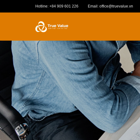
Hotline: +84 909 601 226
Email: office@truevalue.vn