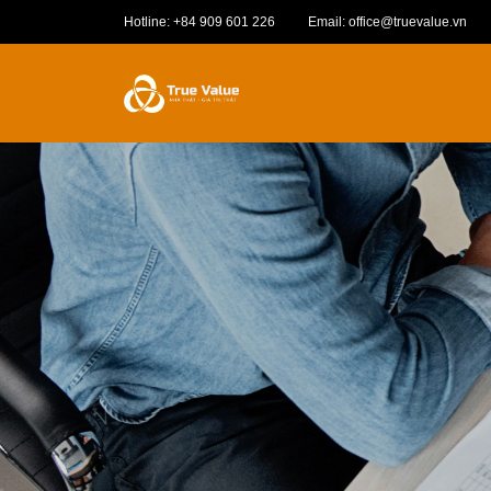
Hotline: +84 909 601 226
Email: office@truevalue.vn