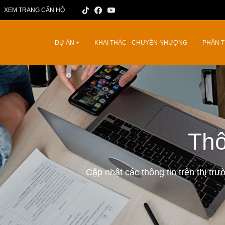
XEM TRANG CĂN HỘ
DỰ ÁN
KHAI THÁC - CHUYỂN NHƯỢNG
PHÂN T
Thô
Cập nhật các thông tin trên thị tr