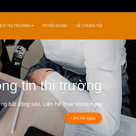
ÍCH THỊ TRƯỜNG
TUYỂN DỤNG
VỀ CHÚNG TÔI
ng tin thị trường
ường bất động sản. Liên hệ True Value ngay
Liên hệ ngay