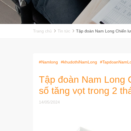
Trang chủ
Tin tức
Tập đoàn Nam Long Chiến lượ
#Namlong
#khudothiNamLong
#TapdoanNamL
Tập đoàn Nam Long C
số tăng vọt trong 2 th
14/05/2024