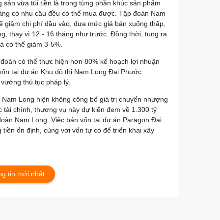
sản vừa túi tiền là trong từng phần khúc sản phẩm
àng có nhu cầu đều có thể mua được. Tập đoàn Nam
ể giảm chi phí đầu vào, đưa mức giá bán xuống thấp,
g, thay vì 12 - 16 tháng như trước. Đồng thời, tung ra
mà có thể giảm 3-5%.
đoàn có thể thực hiện hơn 80% kế hoạch lợi nhuận
ốn tại dự án Khu đô thị Nam Long Đại Phước
vướng thủ tục pháp lý.
 Nam Long hiện không công bố giá trị chuyển nhượng
 tài chính, thương vụ này dự kiến đem về 1.300 tỷ
đoàn Nam Long. Việc bán vốn tại dự án Paragon Đại
ền ổn định, cùng với vốn tự có để triển khai xây
g tin mới nhất