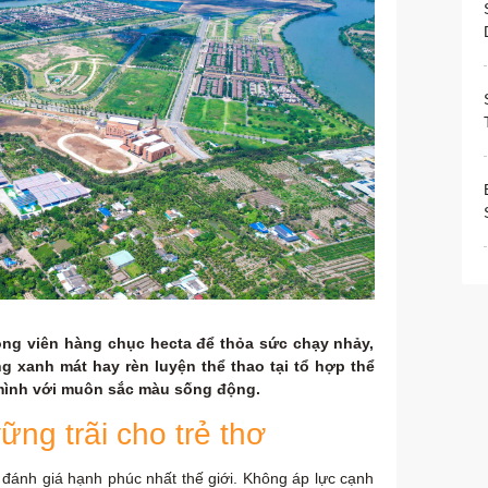
công viên hàng chục hecta để thỏa sức chạy nhảy,
g xanh mát hay rèn luyện thể thao tại tổ hợp thể
g mình với muôn sắc màu sống động.
ng trãi cho trẻ thơ
đánh giá hạnh phúc nhất thế giới. Không áp lực cạnh