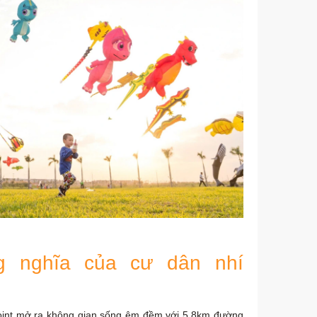
ng nghĩa của cư dân nhí
rpoint mở ra không gian sống êm đềm với 5,8km đường