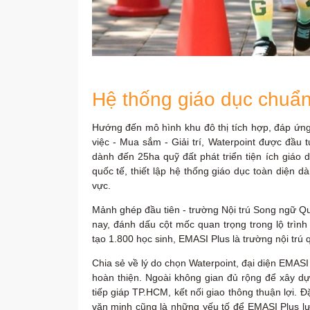
Hệ thống giáo dục chuẩn
Hướng đến mô hình khu đô thị tích hợp, đáp ứng đ
việc - Mua sắm - Giải trí, Waterpoint được đầu tư
dành đến 25ha quỹ đất phát triển tiện ích giáo
quốc tế, thiết lập hệ thống giáo dục toàn diê
vực.
Mảnh ghép đầu tiên - trường Nội trú Song ngữ Qu
nay, đánh dấu cột mốc quan trọng trong lộ trình 
tạo 1.800 học sinh, EMASI Plus là trường nội tr
Chia sẻ về lý do chọn Waterpoint, đại diện EMASI 
hoàn thiện. Ngoài không gian đủ rộng để xây dựng 
tiếp giáp TP.HCM, kết nối giao thông thuận lợi. Đặc 
văn minh cũng là những yếu tố để EMASI Plus lự