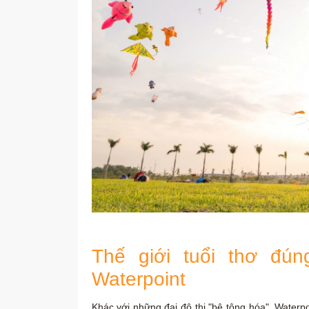
Thế giới tuổi thơ đú
Waterpoint
Khác với những đại đô thị "bê tông hóa", Wate