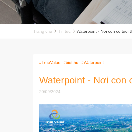
Trang chủ
Tin tức
Waterpoint - Nơi con có tuổi t
#TrueValue
#bietthu
#Waterpoint
Waterpoint - Nơi con c
20/09/2024