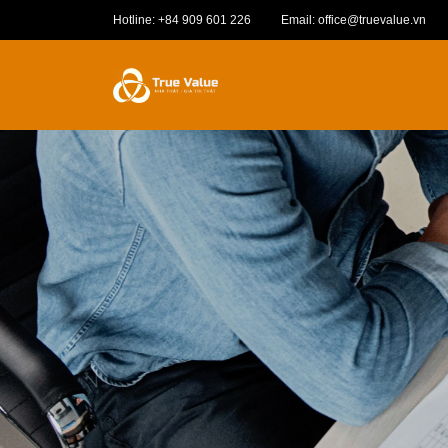
Hotline: +84 909 601 226
Email: office@truevalue.vn