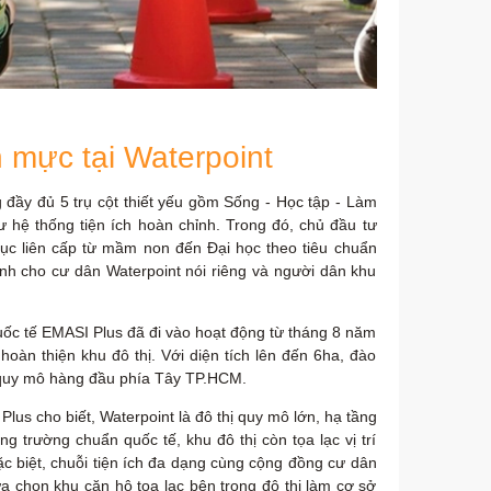
 mực tại Waterpoint
ầy đủ 5 trụ cột thiết yếu gồm Sống - Học tập - Làm
 hệ thống tiện ích hoàn chỉnh. Trong đó, chủ đầu tư
 dục liên cấp từ mầm non đến Đại học theo tiêu chuẩn
̣n dành cho cư dân Waterpoint nói riêng và người dân khu
ốc tế EMASI Plus đã đi vào hoạt động từ tháng 8 năm
hoàn thiện khu đô thị. Với diện tích lên đến 6ha, đào
ú quy mô hàng đầu phía Tây TP.HCM.
Plus cho biết, Waterpoint là đô thị quy mô lớn, hạ tầng
trường chuẩn quốc tế, khu đô thị còn tọa lạc vị trí
biệt, chuỗi tiện ích đa dạng cùng cộng đồng cư dân
a chọn khu căn hộ tọa lạc bên trong đô thị làm cơ sở