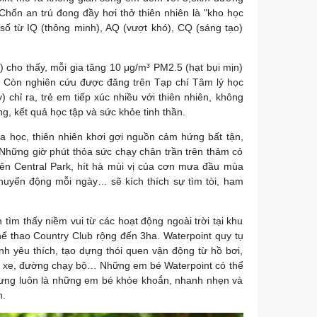
Chốn an trú đong đầy hơi thở thiên nhiên là "kho học
 chỉ số từ IQ (thông minh), AQ (vượt khó), CQ (sáng tạo)
 cho thấy, mỗi gia tăng 10 μg/m³ PM2.5 (hạt bụi mịn)
. Còn nghiên cứu được đăng trên Tạp chí Tâm lý học
 chỉ ra, trẻ em tiếp xúc nhiều với thiên nhiên, không
g, kết quả học tập và sức khỏe tinh thần.
 học, thiên nhiên khơi gợi nguồn cảm hứng bất tận,
̃ng giờ phút thỏa sức chạy chân trần trên thảm cỏ
iên Central Park, hít hà mùi vị của cơn mưa đầu mùa
yển động mỗi ngày… sẽ kích thích sự tìm tòi, ham
m thấy niềm vui từ các hoạt động ngoài trời tại khu
 thể thao Country Club rộng đến 3ha. Waterpoint quy tụ
nh yêu thích, tạo dựng thói quen vận động từ hồ bơi,
p xe, đường chạy bộ… Những em bé Waterpoint có thể
hưng luôn là những em bé khỏe khoắn, nhanh nhẹn và
h.