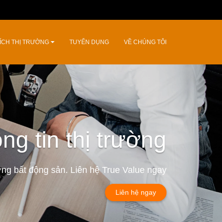
ÍCH THỊ TRƯỜNG
TUYỂN DỤNG
VỀ CHÚNG TÔI
ng tin thị trường
ường bất động sản. Liên hệ True Value ngay
Liên hệ ngay