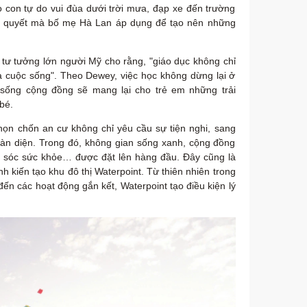
 con tự do vui đùa dưới trời mưa, đạp xe đến trường
 quyết mà bố mẹ Hà Lan áp dụng để tạo nên những
à tư tưởng lớn người Mỹ cho rằng, "giáo dục không chỉ
là cuộc sống". Theo Dewey, việc học không dừng lại ở
 sống cộng đồng sẽ mang lại cho trẻ em những trải
bé.
chọn chốn an cư không chỉ yêu cầu sự tiện nghi, sang
toàn diện. Trong đó, không gian sống xanh, cộng đồng
 sóc sức khỏe… được đặt lên hàng đầu. Đây cũng là
̀nh kiến tạo khu đô thị Waterpoint. Từ thiên nhiên trong
ến các hoạt động gắn kết, Waterpoint tạo điều kiện lý