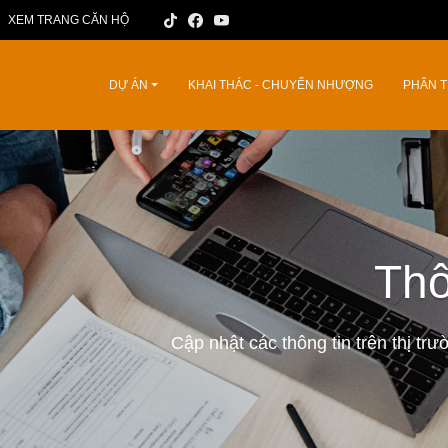
XEM TRANG CĂN HỘ
DỰ ÁN
KHAI THÁC - CHUYỂN NHƯỢNG
PHÂN T
Thô
Cập nhật các thông tin trên thị tr