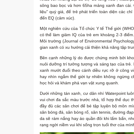
sông bao bọc và hơn 65ha mảng xanh đan cài. 
liệu" quý giá, để trẻ phát triển toàn diện các
đến EQ (cảm xúc).
Một nghiên cứu của Tổ chức Y tế Thế giới (WHO)
có thể làm giảm IQ của trẻ em khoảng 2-3 điểm
Môi trường (Journal of Environmental Psychology)
gian xanh có xu hướng cải thiện khả năng tập trun
Bên cạnh những lý do được chứng minh bởi khoa
nuôi dưỡng trí tưởng tượng và sáng tạo của trẻ. Như
xanh mướt đuổi theo cánh diều rực rỡ ở công v
hay nhìn ngắm thế giới tự nhiên không ngừng chu
học hỏi và khám phá vạn vật xung quanh.
Dưới những tán xanh, cư dân nhí Waterpoint luôn tì
vui chơi đa sắc màu trước nhà, tổ hợp thể dục
đầy đủ các sân chơi để bé tập luyện bộ môn mì
sân bóng đá, sân bóng rổ, sân tennis, đường đạ
da sẽ rám nắng hay áo quần đôi khi lấm bẩn, n
rạng ngời niềm vui khi sống trọn tuổi thơ của mìn