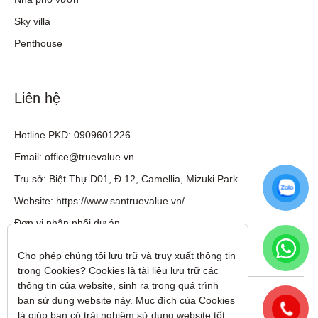
Sky villa
Penthouse
Liên hệ
Hotline PKD: 0909601226
Email: office@truevalue.vn
Trụ sở: Biệt Thự D01, Đ.12, Camellia, Mizuki Park
Website: https://www.santruevalue.vn/
Đơn vị phân phối dự án
Cho phép chúng tôi lưu trữ và truy xuất thông tin 
trong Cookies? Cookies là tài liệu lưu trữ các 
thông tin của website, sinh ra trong quá trình 
Theo dõi tôi trên:
bạn sử dụng website này. Mục đích của Cookies 
là giúp bạn có trải nghiệm sử dụng website tốt 