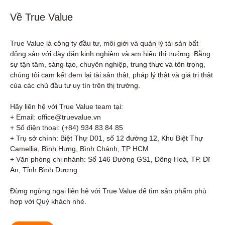
Về True Value
True Value là công ty đầu tư, môi giới và quản lý tài sản bất 
động sản với dày dặn kinh nghiệm và am hiểu thị trường. Bằng 
sự tận tâm, sáng tạo, chuyên nghiệp, trung thực và tôn trọng, 
chúng tôi cam kết đem lại tài sản thật, pháp lý thật và giá trị thật 
của các chủ đầu tư uy tín trên thị trường.

Hãy liên hệ với True Value team tại:

+ Email: office@truevalue.vn

+ Số điện thoại: (+84) 934 83 84 85

+ Trụ sở chính: Biệt Thự D01, số 12 đường 12, Khu Biệt Thự 
Camellia, Bình Hưng, Bình Chánh, TP HCM

+ Văn phòng chi nhánh: Số 146 Đường GS1, Đông Hoà, TP. Dĩ 
An, Tỉnh Bình Dương 

Đừng ngừng ngại liên hệ với True Value để tìm sản phẩm phù 
hợp với Quý khách nhé.