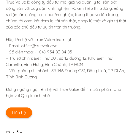
True Value là công ty đầu tư, môi giới và quản lý tài sản bất 
động sản với dày dặn kinh nghiệm và am hiểu thị trường. Bằng 
sự tận tâm, sáng tạo, chuyên nghiệp, trung thực và tôn trọng, 
chúng tôi cam kết đem lại tài sản thật, pháp lý thật và giá trị thật 
của các chủ đầu tư uy tín trên thị trường.

Hãy liên hệ với True Value team tại:

+ Email: office@truevalue.vn

+ Số điện thoại: (+84) 934 83 84 85

+ Trụ sở chính: Biệt Thự D01, số 12 đường 12, Khu Biệt Thự 
Camellia, Bình Hưng, Bình Chánh, TP HCM

+ Văn phòng chi nhánh: Số 146 Đường GS1, Đông Hoà, TP. Dĩ An, 
Tỉnh Bình Dương 

Đừng ngừng ngại liên hệ với True Value để tìm sản phẩm phù 
hợp với Quý khách nhé.
Liên hệ