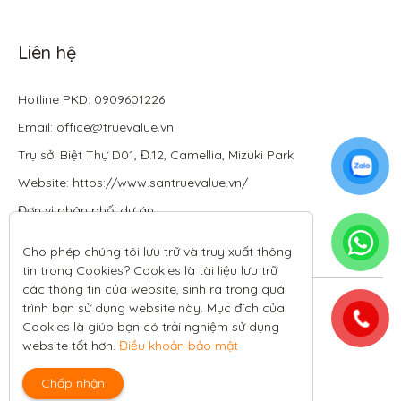
Liên hệ
Hotline PKD: 0909601226
Email: office@truevalue.vn
Trụ sở: Biệt Thự D01, Đ.12, Camellia, Mizuki Park
Website: https://www.santruevalue.vn/
Đơn vị phân phối dự án
Cho phép chúng tôi lưu trữ và truy xuất thông 
tin trong Cookies? Cookies là tài liệu lưu trữ 
các thông tin của website, sinh ra trong quá 
Theo dõi tôi trên:
trình bạn sử dụng website này. Mục đích của 
Cookies là giúp bạn có trải nghiệm sử dụng 
All rights reserved.
website tốt hơn. 
Điều khoản bảo mật
Chính sách bảo mật
|
Điều kiện và điều khoản
Chấp nhận