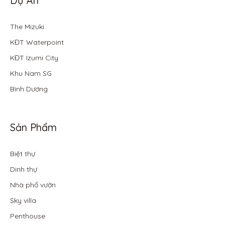
Dự Án
The Mizuki
KĐT Waterpoint
KĐT Izumi City
Khu Nam SG
Bình Dương
Sản Phẩm
Biệt thự
Dinh thự
Nhà phố vườn
Sky villa
Penthouse