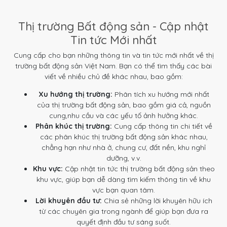
Thị trường Bất động sản - Cập nhật
Tin tức Mới nhất
Cung cấp cho bạn những thông tin và tin tức mới nhất về thị
trường bất động sản Việt Nam. Bạn có thể tìm thấy các bài
viết về nhiều chủ đề khác nhau, bao gồm:
Xu hướng thị trường:
Phân tích xu hướng mới nhất
của thị trường bất động sản, bao gồm giá cả, nguồn
cung,nhu cầu và các yếu tố ảnh hưởng khác.
Phân khúc thị trường:
Cung cấp thông tin chi tiết về
các phân khúc thị trường bất động sản khác nhau,
chẳng hạn như nhà ở, chung cư, đất nền, khu nghỉ
dưỡng, v.v.
Khu vực:
Cập nhật tin tức thị trường bất động sản theo
khu vực, giúp bạn dễ dàng tìm kiếm thông tin về khu
vực bạn quan tâm.
Lời khuyên đầu tư:
Chia sẻ những lời khuyên hữu ích
từ các chuyên gia trong ngành để giúp bạn đưa ra
quyết định đầu tư sáng suốt.