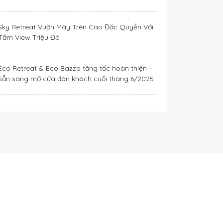
Sky Retreat Vườn Mây Trên Cao Đặc Quyền Với
Tầm View Triệu Đô
Eco Retreat & Eco Bazza tăng tốc hoàn thiện –
Sẵn sàng mở cửa đón khách cuối tháng 6/2025