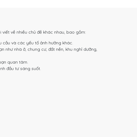
i viết về nhiều chủ đề khác nhau, bao gồm:
u cầu và các yếu tố ảnh hưởng khác.
ạn như nhà ở, chung cư, đất nền, khu nghỉ dưỡng,
 bạn quan tâm.
nh đầu tư sáng suốt.