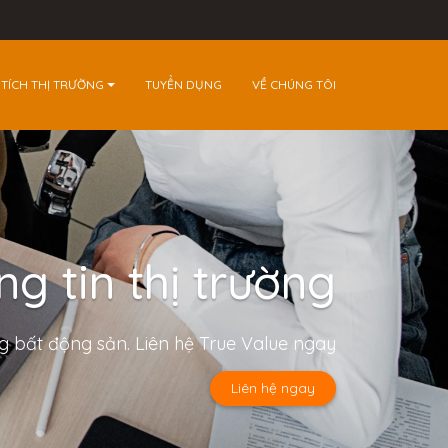
 TÍCH THỊ TRƯỜNG
TUYỂN DỤNG
VỀ CHÚNG TÔI
g tin thị trường
ng bất động sản. Liên hệ True Value ngay
Liên hệ ngay