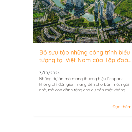
Bộ sưu tập những công trình biểu
tượng tại Việt Nam của Tập đoàn
Ecopark
3/10/2024
Những dự án mà mang thương hiệu Ecopark
không chỉ đơn giản mang đến cho bạn một ngôi
nhà, mà còn dành tặng cho cư dân một không
gian sống hoàn hảo với những giá trị về cộng
đồng, văn hóa và con người.
Đọc thêm