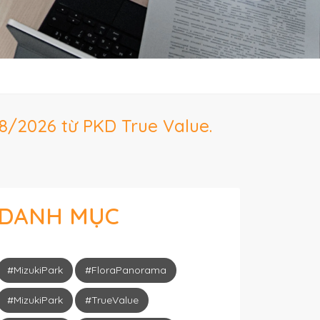
8/2026 từ PKD True Value.
DANH MỤC
#MizukiPark
#FloraPanorama
#MizukiPark
#TrueValue