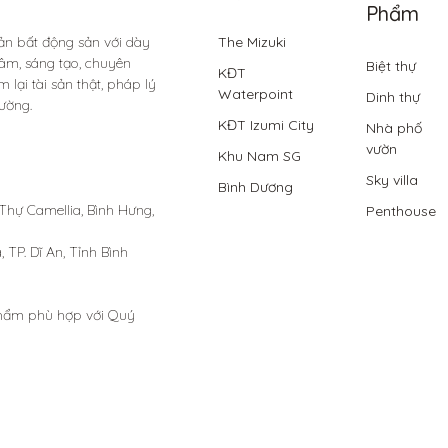
Phẩm
sản bất động sản với dày 
The Mizuki
âm, sáng tạo, chuyên 
Biệt thự
KĐT
lại tài sản thật, pháp lý 
Waterpoint
Dinh thự
ường.

KĐT Izumi City
Nhà phố
vườn
Khu Nam SG
Sky villa
Bình Dương
 Thự Camellia, Bình Hưng, 
Penthouse
P. Dĩ An, Tỉnh Bình 
phẩm phù hợp với Quý 