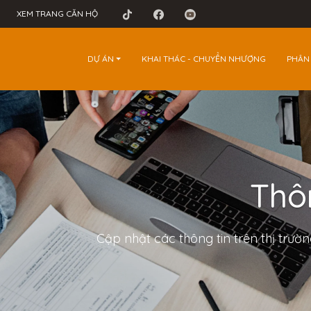
XEM TRANG CĂN HỘ
DỰ ÁN
KHAI THÁC - CHUYỂN NHƯỢNG
PHÂN
Thôn
Cập nhật các thông tin trên thị trườ