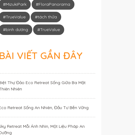
#MizukiPark
#FloraPanorama
#TrueValue
#tách thửa
#bình dương
#TrueValue
BÀI VIẾT GẦN ĐÂY
Biệt Thự Đảo Eco Retreat Sống Giữa Ba Mặt
Thiên Nhiên
Eco Retreat Sống An Nhiên, Đầu Tư Bền Vững
Sky Retreat Mỗi Ánh Nhìn, Một Liệu Pháp An
Dưỡng