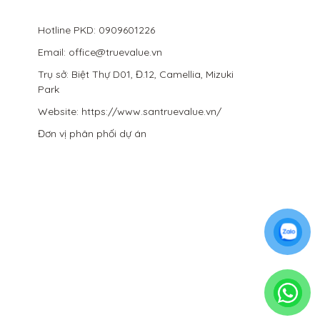
Hotline PKD: 0909601226
Email: office@truevalue.vn
Trụ sở: Biệt Thự D01, Đ.12, Camellia, Mizuki
Park
Website: https://www.santruevalue.vn/
Đơn vị phân phối dự án