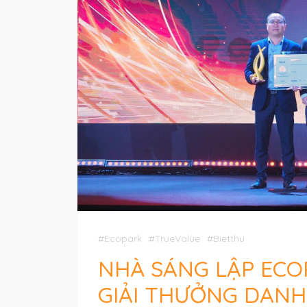
#Ecopark
#TrueValue
#Bietthu
NHÀ SÁNG LẬP ECO
GIẢI THƯỞNG DANH 