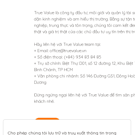
True Value là công ty đầu tư, môi giới và quản lý tài 
dặn kinh nghiệm và am hiểu thị trường. Bằng sự tận t
nghiệp, trung thực và tôn trọng, chúng tôi cam kết đem 
thật và giá trị thật của các chủ đầu tư uy tín trên thị tr
Hãy liên hệ với True Value team tại:

+ Email: office@truevalue.vn

+ Số điện thoại: (+84) 934 83 84 85

+ Trụ sở chính: Biệt Thự D01, số 12 đường 12, Khu Biệt
Bình Chánh, TP HCM

+ Văn phòng chi nhánh: Số 146 Đường GS1, Đông Hoà, T
Dương 

Đừng ngừng ngại liên hệ với True Value để tìm sản 
khách nhé.
Liên hệ
Cho phép chúng tôi lưu trữ và truy xuất thông tin trong 