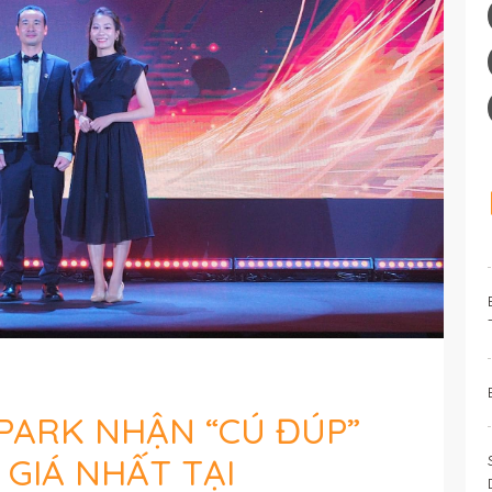
PARK NHẬN “CÚ ĐÚP”
GIÁ NHẤT TẠI