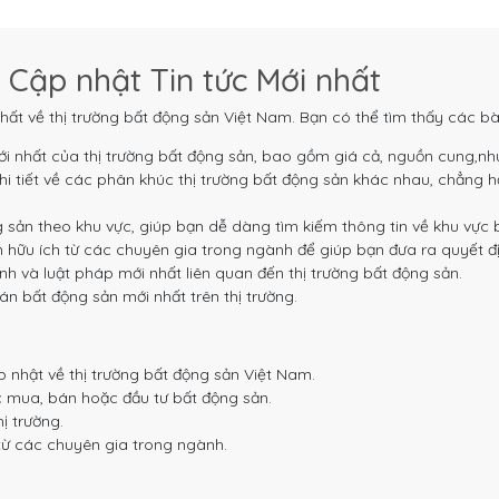
 Cập nhật Tin tức Mới nhất
hất về thị trường bất động sản Việt Nam. Bạn có thể tìm thấy các bà
i nhất của thị trường bất động sản, bao gồm giá cả, nguồn cung,nh
i tiết về các phân khúc thị trường bất động sản khác nhau, chẳng h
g sản theo khu vực, giúp bạn dễ dàng tìm kiếm thông tin về khu vực
 hữu ích từ các chuyên gia trong ngành để giúp bạn đưa ra quyết đị
h và luật pháp mới nhất liên quan đến thị trường bất động sản.
n bất động sản mới nhất trên thị trường.
 nhật về thị trường bất động sản Việt Nam.
c mua, bán hoặc đầu tư bất động sản.
ị trường.
từ các chuyên gia trong ngành.