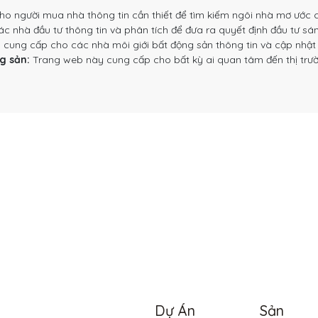
 người mua nhà thông tin cần thiết để tìm kiếm ngôi nhà mơ ước c
nhà đầu tư thông tin và phân tích để đưa ra quyết định đầu tư sán
ung cấp cho các nhà môi giới bất động sản thông tin và cập nhật t
g sản:
Trang web này cung cấp cho bất kỳ ai quan tâm đến thị trườn
Dự Án
Sản