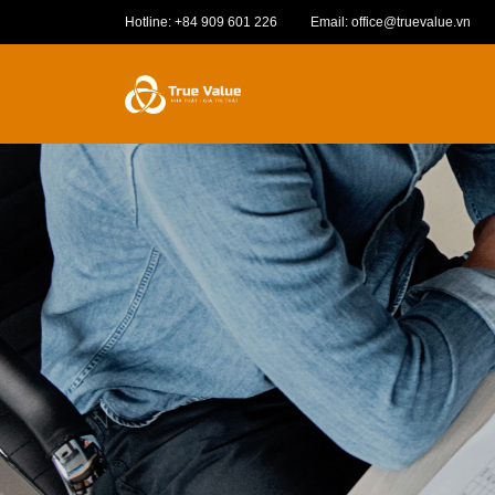
Hotline: +84 909 601 226
Email: office@truevalue.vn