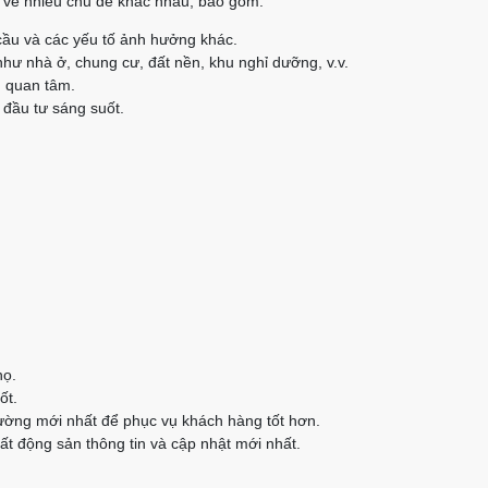
ết về nhiều chủ đề khác nhau, bao gồm:
cầu và các yếu tố ảnh hưởng khác.
như nhà ở, chung cư, đất nền, khu nghỉ dưỡng, v.v.
n quan tâm.
 đầu tư sáng suốt.
họ.
ốt.
rường mới nhất để phục vụ khách hàng tốt hơn.
t động sản thông tin và cập nhật mới nhất.