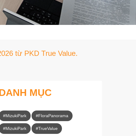
2026 từ PKD True Value.
DANH MỤC
#MizukiPark
#FloraPanorama
#MizukiPark
#TrueValue