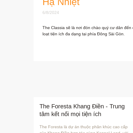
Hạ Nhiệt
6/8/2024
The Classia sẽ là nơi đón chào quý cư dân đến c
loạt tiện ích đa dạng tại phía Đông Sài Gòn.
The Foresta Khang Điền - Trung
tâm kết nối mọi tiện ích
The Foresta là dự án thuộc phân khúc cao cấp