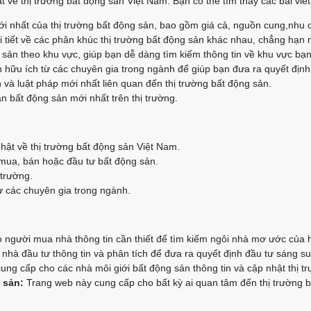
t về thị trường bất động sản Việt Nam. Bạn có thể tìm thấy các bài vi
i nhất của thị trường bất động sản, bao gồm giá cả, nguồn cung,nhu 
 tiết về các phân khúc thị trường bất động sản khác nhau, chẳng hạn 
g sản theo khu vực, giúp bạn dễ dàng tìm kiếm thông tin về khu vực bạ
 hữu ích từ các chuyên gia trong ngành để giúp bạn đưa ra quyết định
 và luật pháp mới nhất liên quan đến thị trường bất động sản.
n bất động sản mới nhất trên thị trường.
hật về thị trường bất động sản Việt Nam.
 mua, bán hoặc đầu tư bất động sản.
 trường.
 các chuyên gia trong ngành.
người mua nhà thông tin cần thiết để tìm kiếm ngôi nhà mơ ước của 
hà đầu tư thông tin và phân tích để đưa ra quyết định đầu tư sáng su
ng cấp cho các nhà môi giới bất động sản thông tin và cập nhật thị t
 sản:
Trang web này cung cấp cho bất kỳ ai quan tâm đến thị trường bấ