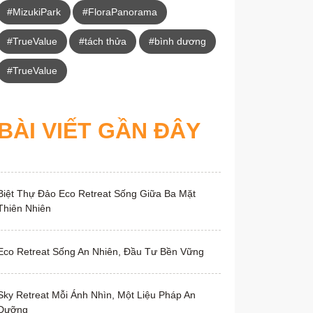
#MizukiPark
#FloraPanorama
#TrueValue
#tách thửa
#bình dương
#TrueValue
BÀI VIẾT GẦN ĐÂY
Biệt Thự Đảo Eco Retreat Sống Giữa Ba Mặt
Thiên Nhiên
Eco Retreat Sống An Nhiên, Đầu Tư Bền Vững
Sky Retreat Mỗi Ánh Nhìn, Một Liệu Pháp An
Dưỡng