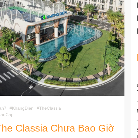
an7
#KhangDien
#TheClassia
CaoCap
The Classia Chưa Bao Giờ