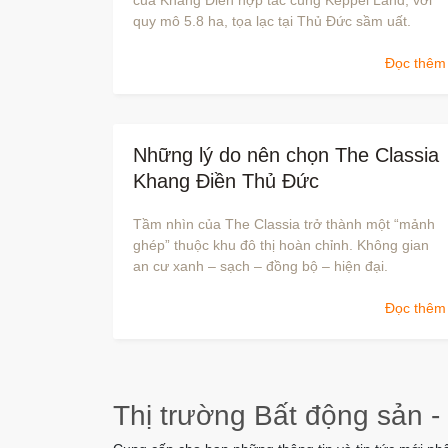
của Khang Điền hợp tác cùng Keppel Land, với
quy mô 5.8 ha, tọa lạc tại Thủ Đức sầm uất.
Đọc thêm
Những lý do nên chọn The Classia
Khang Điền Thủ Đức
Tầm nhìn của The Classia trở thành một “mảnh
ghép” thuộc khu đô thị hoàn chỉnh. Không gian
an cư xanh – sạch – đồng bộ – hiện đại.
Đọc thêm
Thị trường Bất động sản -