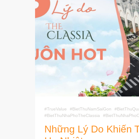
#TrueValue
#BietThuNamSaiGon
#BietThuQu
#BietThuNhaPhoTheClassia
#BietThuNhaPho
Những Lý Do Khiến 