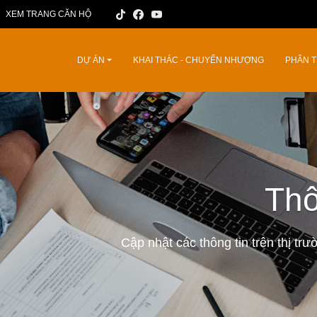
XEM TRANG CĂN HỘ
DỰ ÁN
KHAI THÁC - CHUYỂN NHƯỢNG
PHÂN T
Thô
Cập nhật các thông tin trên thị tr