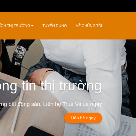
ÍCH THỊ TRƯỜNG
TUYỂN DỤNG
VỀ CHÚNG TÔI
ng tin thị trường
ường bất động sản. Liên hệ True Value ngay
Liên hệ ngay