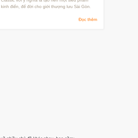
Classic với ý nghĩa là tạo nên một siêu phẩm
kinh điển, để đời cho giới thượng lưu Sài Gòn.
Đọc thêm