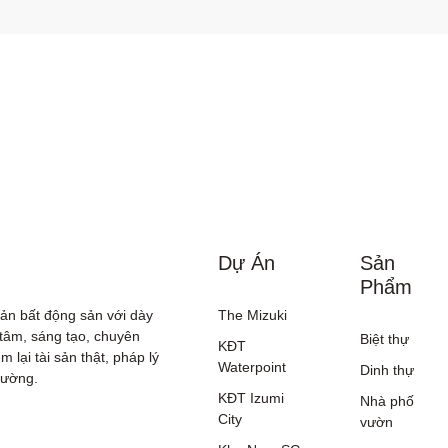
Dự Án
Sản
Phẩm
sản bất động sản với dày 
The Mizuki
tâm, sáng tạo, chuyên 
Biệt thự
KĐT
lại tài sản thật, pháp lý 
Waterpoint
Dinh thự
rường.

KĐT Izumi
Nhà phố
City
vườn