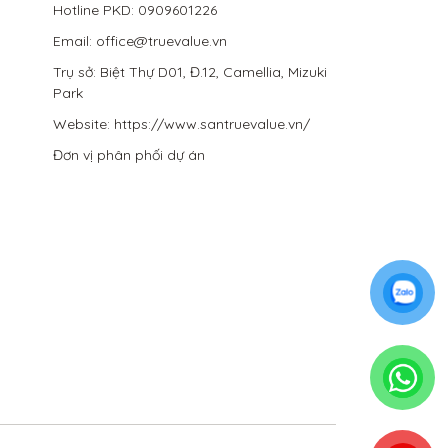
Hotline PKD: 0909601226
Email: office@truevalue.vn
Trụ sở: Biệt Thự D01, Đ.12, Camellia, Mizuki
Park
Website: https://www.santruevalue.vn/
Đơn vị phân phối dự án