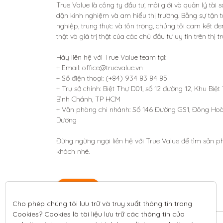
True Value là công ty đầu tư, môi giới và quản lý tài 
dặn kinh nghiệm và am hiểu thị trường. Bằng sự tận t
nghiệp, trung thực và tôn trọng, chúng tôi cam kết đem 
thật và giá trị thật của các chủ đầu tư uy tín trên thị tr
Hãy liên hệ với True Value team tại:

+ Email: office@truevalue.vn

+ Số điện thoại: (+84) 934 83 84 85

+ Trụ sở chính: Biệt Thự D01, số 12 đường 12, Khu Biệt
Bình Chánh, TP HCM

+ Văn phòng chi nhánh: Số 146 Đường GS1, Đông Hoà, T
Dương 

Đừng ngừng ngại liên hệ với True Value để tìm sản 
khách nhé.
Liên hệ
Cho phép chúng tôi lưu trữ và truy xuất thông tin trong 
Cookies? Cookies là tài liệu lưu trữ các thông tin của 