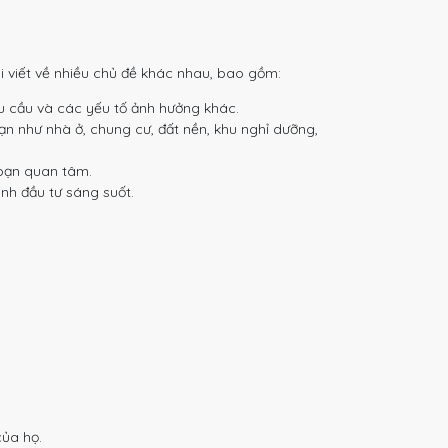
i viết về nhiều chủ đề khác nhau, bao gồm:
u cầu và các yếu tố ảnh hưởng khác.
ạn như nhà ở, chung cư, đất nền, khu nghỉ dưỡng,
 bạn quan tâm.
nh đầu tư sáng suốt.
ủa họ.