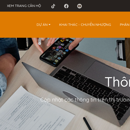
XEM TRANG CĂN HỘ
DỰ ÁN
KHAI THÁC - CHUYỂN NHƯỢNG
PHÂN
Thôn
Cập nhật các thông tin trên thị trườ