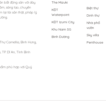
sản bất động sản với dày 
The Mizuki
âm, sáng tạo, chuyên 
Biệt thự
KĐT
lại tài sản thật, pháp lý 
Waterpoint
Dinh thự
ường.

KĐT Izumi City
Nhà phố
vườn
Khu Nam SG
Sky villa
Bình Dương
 Thự Camellia, Bình Hưng, 
Penthouse
P. Dĩ An, Tỉnh Bình 
phẩm phù hợp với Quý 