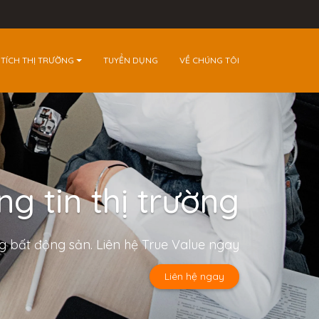
 TÍCH THỊ TRƯỜNG
TUYỂN DỤNG
VỀ CHÚNG TÔI
g tin thị trường
ng bất động sản. Liên hệ True Value ngay
Liên hệ ngay