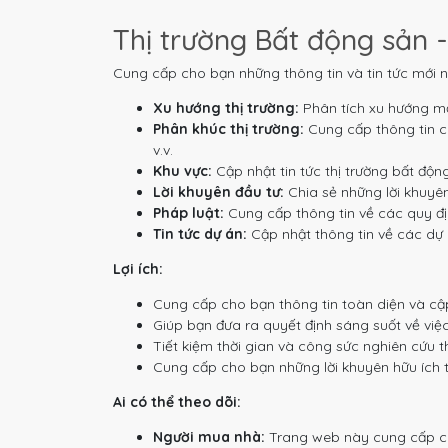
Thị trường Bất động sản -
Cung cấp cho bạn những thông tin và tin tức mới n
Xu hướng thị trường:
Phân tích xu hướng mớ
Phân khúc thị trường:
Cung cấp thông tin ch
v.v.
Khu vực:
Cập nhật tin tức thị trường bất độn
Lời khuyên đầu tư:
Chia sẻ những lời khuyên
Pháp luật:
Cung cấp thông tin về các quy địn
Tin tức dự án:
Cập nhật thông tin về các dự á
Lợi ích:
Cung cấp cho bạn thông tin toàn diện và cập
Giúp bạn đưa ra quyết định sáng suốt về việ
Tiết kiệm thời gian và công sức nghiên cứu th
Cung cấp cho bạn những lời khuyên hữu ích 
Ai có thể theo dõi:
Người mua nhà:
Trang web này cung cấp cho