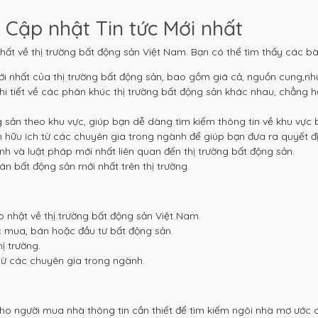
 Cập nhật Tin tức Mới nhất
hất về thị trường bất động sản Việt Nam. Bạn có thể tìm thấy các bà
i nhất của thị trường bất động sản, bao gồm giá cả, nguồn cung,nh
i tiết về các phân khúc thị trường bất động sản khác nhau, chẳng h
g sản theo khu vực, giúp bạn dễ dàng tìm kiếm thông tin về khu vực
 hữu ích từ các chuyên gia trong ngành để giúp bạn đưa ra quyết đị
h và luật pháp mới nhất liên quan đến thị trường bất động sản.
n bất động sản mới nhất trên thị trường.
 nhật về thị trường bất động sản Việt Nam.
c mua, bán hoặc đầu tư bất động sản.
ị trường.
từ các chuyên gia trong ngành.
 người mua nhà thông tin cần thiết để tìm kiếm ngôi nhà mơ ước c