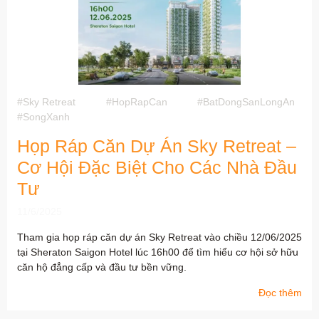
#Sky Retreat
#HopRapCan
#BatDongSanLongAn
#SongXanh
Họp Ráp Căn Dự Án Sky Retreat –
Cơ Hội Đặc Biệt Cho Các Nhà Đầu
Tư
11/6/2025
Tham gia họp ráp căn dự án Sky Retreat vào chiều 12/06/2025
tại Sheraton Saigon Hotel lúc 16h00 để tìm hiểu cơ hội sở hữu
căn hộ đẳng cấp và đầu tư bền vững.
Đọc thêm