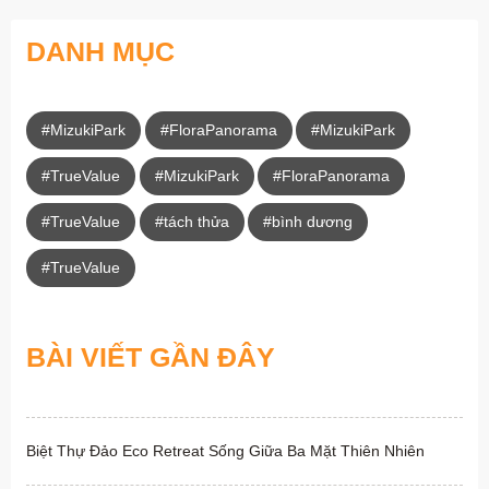
DANH MỤC
#MizukiPark
#FloraPanorama
#MizukiPark
#TrueValue
#MizukiPark
#FloraPanorama
#TrueValue
#tách thửa
#bình dương
#TrueValue
BÀI VIẾT GẦN ĐÂY
Biệt Thự Đảo Eco Retreat Sống Giữa Ba Mặt Thiên Nhiên