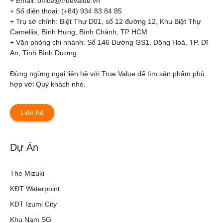
+ Email: office@truevalue.vn

+ Số điện thoại: (+84) 934 83 84 85

+ Trụ sở chính: Biệt Thự D01, số 12 đường 12, Khu Biệt Thự 
Camellia, Bình Hưng, Bình Chánh, TP HCM

+ Văn phòng chi nhánh: Số 146 Đường GS1, Đông Hoà, TP. Dĩ 
An, Tỉnh Bình Dương 

Đừng ngừng ngại liên hệ với True Value để tìm sản phẩm phù 
hợp với Quý khách nhé.
Liên hệ
Dự Án
The Mizuki
KĐT Waterpoint
KĐT Izumi City
Khu Nam SG