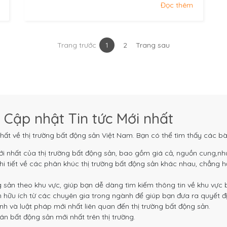
Đọc thêm
Trang trước
1
2
Trang sau
Trang sau
Trang sau
 Cập nhật Tin tức Mới nhất
hất về thị trường bất động sản Việt Nam. Bạn có thể tìm thấy các bà
i nhất của thị trường bất động sản, bao gồm giá cả, nguồn cung,nh
i tiết về các phân khúc thị trường bất động sản khác nhau, chẳng h
g sản theo khu vực, giúp bạn dễ dàng tìm kiếm thông tin về khu vực
 hữu ích từ các chuyên gia trong ngành để giúp bạn đưa ra quyết đị
h và luật pháp mới nhất liên quan đến thị trường bất động sản.
n bất động sản mới nhất trên thị trường.