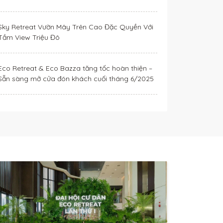
Sky Retreat Vườn Mây Trên Cao Đặc Quyền Với
Tầm View Triệu Đô
Eco Retreat & Eco Bazza tăng tốc hoàn thiện –
Sẵn sàng mở cửa đón khách cuối tháng 6/2025