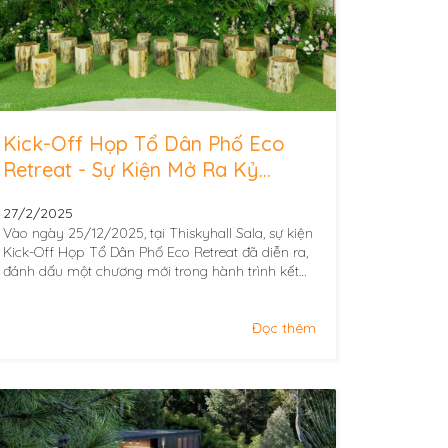
Kick-Off Họp Tổ Dân Phố Eco
Retreat - Sự Kiện Mở Ra Kỷ
Nguyên Sống Xanh
27/2/2025
Vào ngày 25/12/2025, tại Thiskyhall Sala, sự kiện
Kick-Off Họp Tổ Dân Phố Eco Retreat đã diễn ra,
đánh dấu một chương mới trong hành trình kết
nối giữa con người...
Đọc thêm