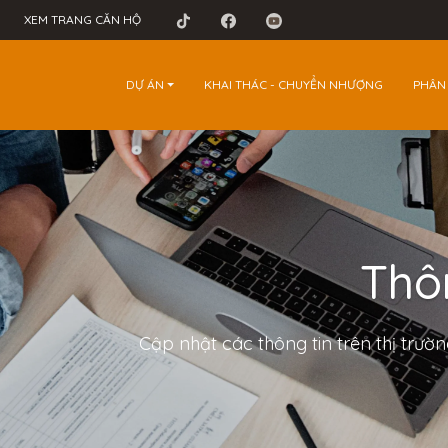
XEM TRANG CĂN HỘ
DỰ ÁN
KHAI THÁC - CHUYỂN NHƯỢNG
PHÂN
Thôn
Cập nhật các thông tin trên thị trườ