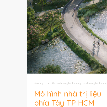
#ecopark
#canhonghiduong
#khunghiduon
Mô hình nhà trị liệu
phía Tây TP HCM