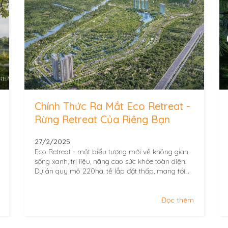
Chính Thức Ra Mắt Eco Retreat -
Rừng Retreat Của Riêng Bạn
27/2/2025
Eco Retreat - một biểu tượng mới về không gian
sống xanh, trị liệu, nâng cao sức khỏe toàn diện.
Dự án quy mô 220ha, tề lắp đặt thấp, mang tới
không...
Đọc thêm