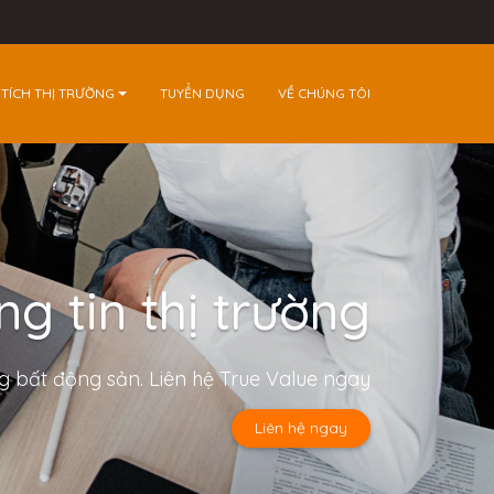
 TÍCH THỊ TRƯỜNG
TUYỂN DỤNG
VỀ CHÚNG TÔI
g tin thị trường
ng bất động sản. Liên hệ True Value ngay
Liên hệ ngay