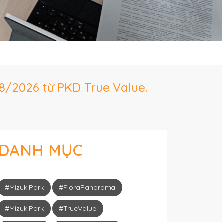
8/2026 từ PKD True Value.
DANH MỤC
#MizukiPark
#FloraPanorama
#MizukiPark
#TrueValue