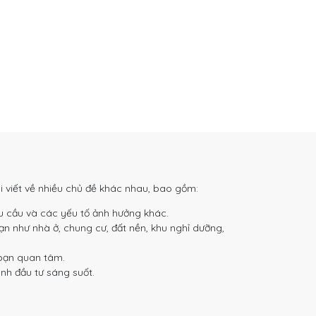
i viết về nhiều chủ đề khác nhau, bao gồm:
u cầu và các yếu tố ảnh hưởng khác.
ạn như nhà ở, chung cư, đất nền, khu nghỉ dưỡng,
 bạn quan tâm.
nh đầu tư sáng suốt.