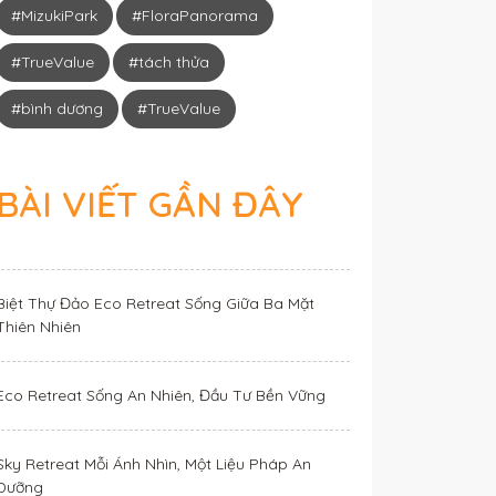
#MizukiPark
#FloraPanorama
#TrueValue
#tách thửa
#bình dương
#TrueValue
BÀI VIẾT GẦN ĐÂY
Biệt Thự Đảo Eco Retreat Sống Giữa Ba Mặt
Thiên Nhiên
Eco Retreat Sống An Nhiên, Đầu Tư Bền Vững
Sky Retreat Mỗi Ánh Nhìn, Một Liệu Pháp An
Dưỡng