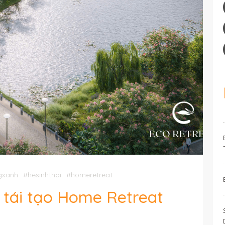
gxanh
#hesinhthai
#homeretreat
 - tái tạo Home Retreat