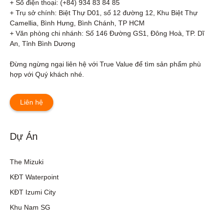
+ Số điện thoại: (+84) 934 83 84 85

+ Trụ sở chính: Biệt Thự D01, số 12 đường 12, Khu Biệt Thự 
Camellia, Bình Hưng, Bình Chánh, TP HCM

+ Văn phòng chi nhánh: Số 146 Đường GS1, Đông Hoà, TP. Dĩ 
An, Tỉnh Bình Dương 

Đừng ngừng ngại liên hệ với True Value để tìm sản phẩm phù 
hợp với Quý khách nhé.
Liên hệ
Dự Án
The Mizuki
KĐT Waterpoint
KĐT Izumi City
Khu Nam SG