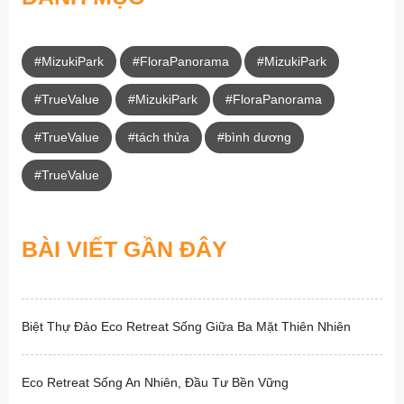
#MizukiPark
#FloraPanorama
#MizukiPark
#TrueValue
#MizukiPark
#FloraPanorama
#TrueValue
#tách thửa
#bình dương
#TrueValue
BÀI VIẾT GẦN ĐÂY
Biệt Thự Đảo Eco Retreat Sống Giữa Ba Mặt Thiên Nhiên
Eco Retreat Sống An Nhiên, Đầu Tư Bền Vững