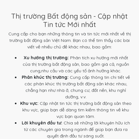
Thị trường Bất động sản - Cập nhật
Tin tức Mới nhất
Cung cấp cho bạn những thông tin và tin tức mới nhất về thị
trường bất động sản Việt Nam. Bạn có thể tìm thấy các bài
viết về nhiều chủ đề khác nhau, bao gồm:
Xu hướng thị trường:
Phân tích xu hướng mới nhất
của thị trường bất động sản, bao gồm giá cả, nguồn
cung,nhu cầu và các yếu tố ảnh hưởng khác.
Phân khúc thị trường:
Cung cấp thông tin chi tiết về
các phân khúc thị trường bất động sản khác nhau,
chẳng hạn như nhà ở, chung cư, đất nền, khu nghỉ
dưỡng, v.v.
Khu vực:
Cập nhật tin tức thị trường bất động sản theo
khu vực, giúp bạn dễ dàng tìm kiếm thông tin về khu
vực bạn quan tâm.
Lời khuyên đầu tư:
Chia sẻ những lời khuyên hữu ích
từ các chuyên gia trong ngành để giúp bạn đưa ra
quyết định đầu tư sáng suốt.