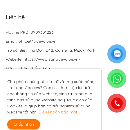
Liên hệ
Hotline PKD: 0909601226
Email: office@truevalue.vn
Trụ sở: Biệt Thự D01, Đ.12, Camellia, Mizuki Park
Website: https://www.santruevalue.vn/
Đơn vị phân phối dự án
Cho phép chúng tôi lưu trữ và truy xuất thông 
tin trong Cookies? Cookies là tài liệu lưu trữ 
các thông tin của website, sinh ra trong quá 
Theo dõi tôi trên:
trình bạn sử dụng website này. Mục đích của 
Cookies là giúp bạn có trải nghiệm sử dụng 
All rights reserved.
website tốt hơn. 
Điều khoản bảo mật
Chính sách bảo mật
|
Điều kiện và điều khoản
Chấp nhận