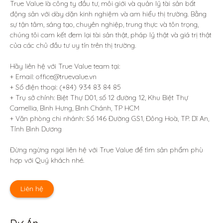
True Value là công ty đầu tư, môi giới và quản lý tài sản bất 
động sản với dày dặn kinh nghiệm và am hiểu thị trường. Bằng 
sự tận tâm, sáng tạo, chuyên nghiệp, trung thực và tôn trọng, 
chúng tôi cam kết đem lại tài sản thật, pháp lý thật và giá trị thật 
của các chủ đầu tư uy tín trên thị trường.

Hãy liên hệ với True Value team tại:

+ Email: office@truevalue.vn

+ Số điện thoại: (+84) 934 83 84 85

+ Trụ sở chính: Biệt Thự D01, số 12 đường 12, Khu Biệt Thự 
Camellia, Bình Hưng, Bình Chánh, TP HCM

+ Văn phòng chi nhánh: Số 146 Đường GS1, Đông Hoà, TP. Dĩ An, 
Tỉnh Bình Dương 

Đừng ngừng ngại liên hệ với True Value để tìm sản phẩm phù 
hợp với Quý khách nhé.
Liên hệ