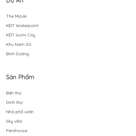
Dự Án
The Mizuki
KĐT Waterpoint
KĐT Izumi City
Khu Nam SG
Bình Dương
Sản Phẩm
Biệt thự
Dinh thự
Nhà phố vườn
Sky villa
Penthouse