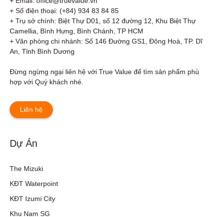
+ Email: office@truevalue.vn

+ Số điện thoại: (+84) 934 83 84 85

+ Trụ sở chính: Biệt Thự D01, số 12 đường 12, Khu Biệt Thự 
Camellia, Bình Hưng, Bình Chánh, TP HCM

+ Văn phòng chi nhánh: Số 146 Đường GS1, Đông Hoà, TP. Dĩ 
An, Tỉnh Bình Dương 

Đừng ngừng ngại liên hệ với True Value để tìm sản phẩm phù 
hợp với Quý khách nhé.
Liên hệ
Dự Án
The Mizuki
KĐT Waterpoint
KĐT Izumi City
Khu Nam SG